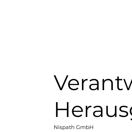
Verant
Herau
Nispath GmbH