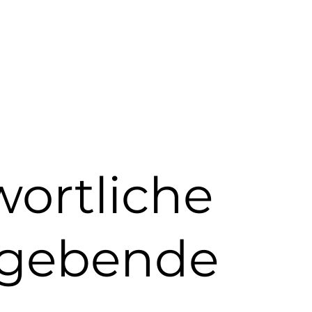
wortliche
sgebende